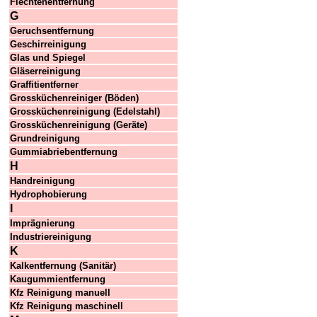
Flechtenentfernung
G
Geruchsentfernung
Geschirreinigung
Glas und Spiegel
Gläserreinigung
Graffitientferner
Grossküchenreiniger (Böden)
Grossküchenreinigung (Edelstahl)
Grossküchenreinigung (Geräte)
Grundreinigung
Gummiabriebentfernung
H
Handreinigung
Hydrophobierung
I
Imprägnierung
Industriereinigung
K
Kalkentfernung (Sanitär)
Kaugummientfernung
Kfz Reinigung manuell
Kfz Reinigung maschinell