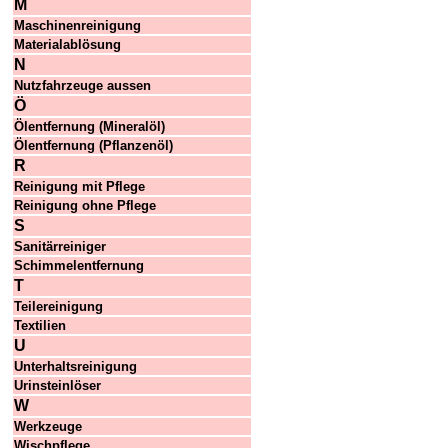
M
Maschinenreinigung
Materialablösung
N
Nutzfahrzeuge aussen
Ö
Ölentfernung (Mineralöl)
Ölentfernung (Pflanzenöl)
R
Reinigung mit Pflege
Reinigung ohne Pflege
S
Sanitärreiniger
Schimmelentfernung
T
Teilereinigung
Textilien
U
Unterhaltsreinigung
Urinsteinlöser
W
Werkzeuge
Wischpflege