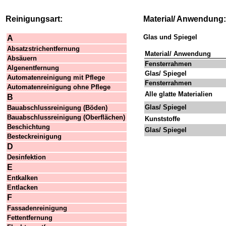
Reinigungsart:
Material/ Anwendung:
Glas und Spiegel
A
Absatzstrichentfernung
Material/ Anwendung
Absäuern
Fensterrahmen
Algenentfernung
Glas/ Spiegel
Automatenreinigung mit Pflege
Fensterrahmen
Automatenreinigung ohne Pflege
Alle glatte Materialien
B
Glas/ Spiegel
Bauabschlussreinigung (Böden)
Bauabschlussreinigung (Oberflächen)
Kunststoffe
Beschichtung
Glas/ Spiegel
Besteckreinigung
D
Desinfektion
E
Entkalken
Entlacken
F
Fassadenreinigung
Fettentfernung