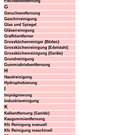
Flechtenentfernung
G
Geruchsentfernung
Geschirreinigung
Glas und Spiegel
Gläserreinigung
Graffitientferner
Grossküchenreiniger (Böden)
Grossküchenreinigung (Edelstahl)
Grossküchenreinigung (Geräte)
Grundreinigung
Gummiabriebentfernung
H
Handreinigung
Hydrophobierung
I
Imprägnierung
Industriereinigung
K
Kalkentfernung (Sanitär)
Kaugummientfernung
Kfz Reinigung manuell
Kfz Reinigung maschinell