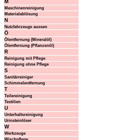
M
Maschinenreinigung
Materialablösung
N
Nutzfahrzeuge aussen
Ö
Ölentfernung (Mineralöl)
Ölentfernung (Pflanzenöl)
R
Reinigung mit Pflege
Reinigung ohne Pflege
S
Sanitärreiniger
Schimmelentfernung
T
Teilereinigung
Textilien
U
Unterhaltsreinigung
Urinsteinlöser
W
Werkzeuge
Wischpflege