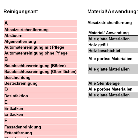
Reinigungsart:
Material/ Anwendung:
Absatzstrichentfernung
A
Absatzstrichentfernung
Material/ Anwendung
Absäuern
Alle glatte Materialien
Algenentfernung
Holz geölt
Automatenreinigung mit Pflege
Holz beschichtet
Automatenreinigung ohne Pflege
Alle poröse Materialien
B
Bauabschlussreinigung (Böden)
Alle glatte Materialien
Bauabschlussreinigung (Oberflächen)
Beschichtung
Besteckreinigung
Alle Steinbeläge
D
Alle poröse Materialien
Alle glatte Materialien
Desinfektion
E
Entkalken
Entlacken
F
Fassadenreinigung
Fettentfernung