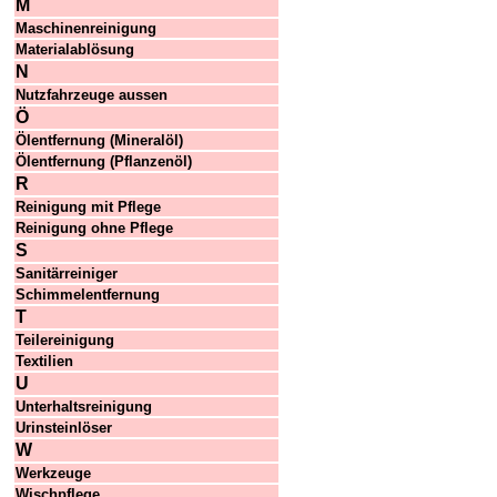
M
Maschinenreinigung
Materialablösung
N
Nutzfahrzeuge aussen
Ö
Ölentfernung (Mineralöl)
Ölentfernung (Pflanzenöl)
R
Reinigung mit Pflege
Reinigung ohne Pflege
S
Sanitärreiniger
Schimmelentfernung
T
Teilereinigung
Textilien
U
Unterhaltsreinigung
Urinsteinlöser
W
Werkzeuge
Wischpflege