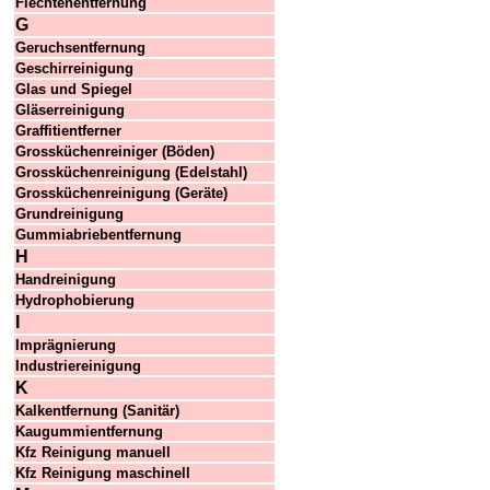
Flechtenentfernung
G
Geruchsentfernung
Geschirreinigung
Glas und Spiegel
Gläserreinigung
Graffitientferner
Grossküchenreiniger (Böden)
Grossküchenreinigung (Edelstahl)
Grossküchenreinigung (Geräte)
Grundreinigung
Gummiabriebentfernung
H
Handreinigung
Hydrophobierung
I
Imprägnierung
Industriereinigung
K
Kalkentfernung (Sanitär)
Kaugummientfernung
Kfz Reinigung manuell
Kfz Reinigung maschinell