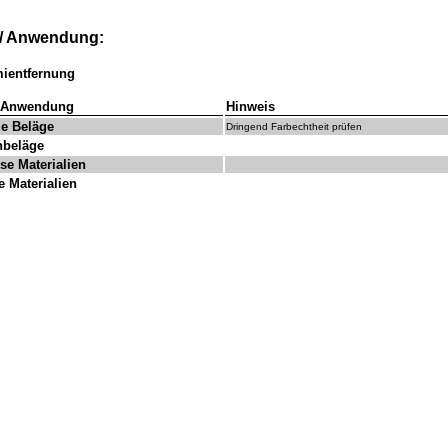
l/ Anwendung:
entfernung
/ Anwendung
Hinweis
ile Beläge
Dringend Farbechtheit prüfen
nbeläge
se Materialien
te Materialien