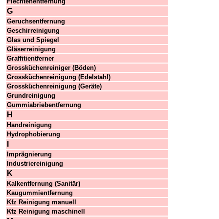
Flechtenentfernung
G
Geruchsentfernung
Geschirreinigung
Glas und Spiegel
Gläserreinigung
Graffitientferner
Grossküchenreiniger (Böden)
Grossküchenreinigung (Edelstahl)
Grossküchenreinigung (Geräte)
Grundreinigung
Gummiabriebentfernung
H
Handreinigung
Hydrophobierung
I
Imprägnierung
Industriereinigung
K
Kalkentfernung (Sanitär)
Kaugummientfernung
Kfz Reinigung manuell
Kfz Reinigung maschinell