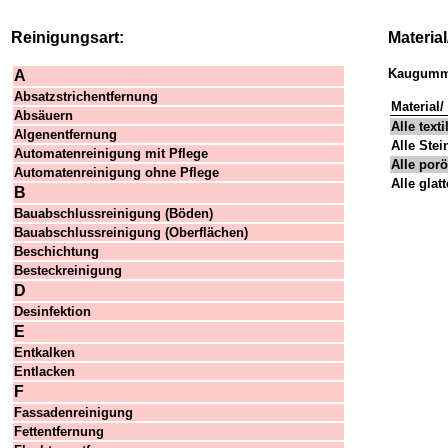
Reinigungsart:
Materia
Kaugummi
A
Absatzstrichentfernung
Material
Absäuern
Alle text
Algenentfernung
Alle Stei
Automatenreinigung mit Pflege
Alle porö
Automatenreinigung ohne Pflege
Alle glat
B
Bauabschlussreinigung (Böden)
Bauabschlussreinigung (Oberflächen)
Beschichtung
Besteckreinigung
D
Desinfektion
E
Entkalken
Entlacken
F
Fassadenreinigung
Fettentfernung