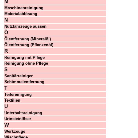
M
Maschinenreinigung
Materialablösung
N
Nutzfahrzeuge aussen
Ö
Ölentfernung (Mineralöl)
Ölentfernung (Pflanzenöl)
R
Reinigung mit Pflege
Reinigung ohne Pflege
S
Sanitärreiniger
Schimmelentfernung
T
Teilereinigung
Textilien
U
Unterhaltsreinigung
Urinsteinlöser
W
Werkzeuge
Wischpflege