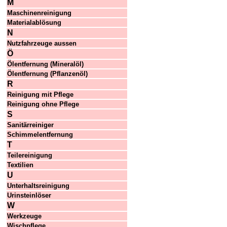
M
Maschinenreinigung
Materialablösung
N
Nutzfahrzeuge aussen
Ö
Ölentfernung (Mineralöl)
Ölentfernung (Pflanzenöl)
R
Reinigung mit Pflege
Reinigung ohne Pflege
S
Sanitärreiniger
Schimmelentfernung
T
Teilereinigung
Textilien
U
Unterhaltsreinigung
Urinsteinlöser
W
Werkzeuge
Wischpflege