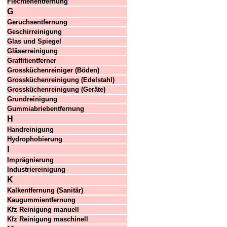
Flechtenentfernung
G
Geruchsentfernung
Geschirreinigung
Glas und Spiegel
Gläserreinigung
Graffitientferner
Grossküchenreiniger (Böden)
Grossküchenreinigung (Edelstahl)
Grossküchenreinigung (Geräte)
Grundreinigung
Gummiabriebentfernung
H
Handreinigung
Hydrophobierung
I
Imprägnierung
Industriereinigung
K
Kalkentfernung (Sanitär)
Kaugummientfernung
Kfz Reinigung manuell
Kfz Reinigung maschinell