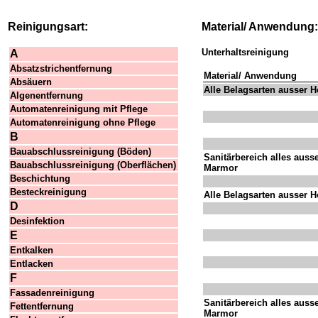
Reinigungsart:
Material/ Anwendung:
Unterhaltsreinigung
A
Absatzstrichentfernung
Material/ Anwendung
Absäuern
Alle Belagsarten ausser H
Algenentfernung
Automatenreinigung mit Pflege
Automatenreinigung ohne Pflege
B
Bauabschlussreinigung (Böden)
Sanitärbereich alles auss
Bauabschlussreinigung (Oberflächen)
Marmor
Beschichtung
Besteckreinigung
Alle Belagsarten ausser H
D
Desinfektion
E
Entkalken
Entlacken
F
Fassadenreinigung
Sanitärbereich alles auss
Fettentfernung
Marmor