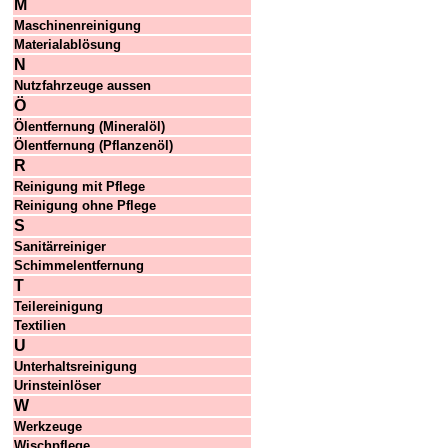
M
Maschinenreinigung
Materialablösung
N
Nutzfahrzeuge aussen
Ö
Ölentfernung (Mineralöl)
Ölentfernung (Pflanzenöl)
R
Reinigung mit Pflege
Reinigung ohne Pflege
S
Sanitärreiniger
Schimmelentfernung
T
Teilereinigung
Textilien
U
Unterhaltsreinigung
Urinsteinlöser
W
Werkzeuge
Wischpflege