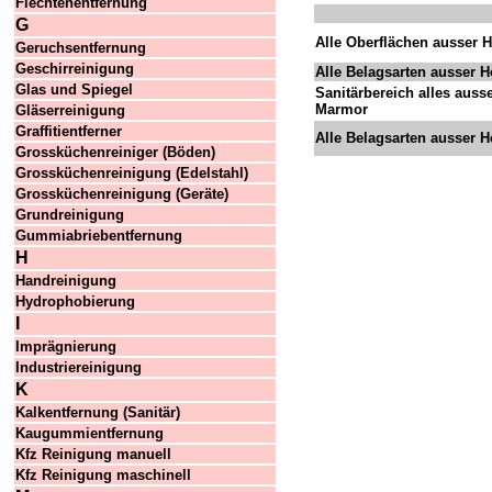
Flechtenentfernung
G
Alle Oberflächen ausser H
Geruchsentfernung
Geschirreinigung
Alle Belagsarten ausser H
Glas und Spiegel
Sanitärbereich alles auss
Marmor
Gläserreinigung
Graffitientferner
Alle Belagsarten ausser H
Grossküchenreiniger (Böden)
Grossküchenreinigung (Edelstahl)
Grossküchenreinigung (Geräte)
Grundreinigung
Gummiabriebentfernung
H
Handreinigung
Hydrophobierung
I
Imprägnierung
Industriereinigung
K
Kalkentfernung (Sanitär)
Kaugummientfernung
Kfz Reinigung manuell
Kfz Reinigung maschinell