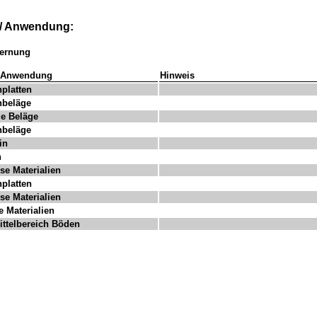
l/ Anwendung:
fernung
/ Anwendung
Hinweis
nplatten
nbeläge
ile Beläge
nbeläge
in
n
se Materialien
nplatten
se Materialien
te Materialien
ttelbereich Böden