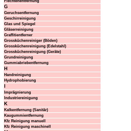
Flechtenentfernung
G
Geruchsentfernung
Geschirreinigung
Glas und Spiegel
Gläserreinigung
Graffitientferner
Grossküchenreiniger (Böden)
Grossküchenreinigung (Edelstahl)
Grossküchenreinigung (Geräte)
Grundreinigung
Gummiabriebentfernung
H
Handreinigung
Hydrophobierung
I
Imprägnierung
Industriereinigung
K
Kalkentfernung (Sanitär)
Kaugummientfernung
Kfz Reinigung manuell
Kfz Reinigung maschinell