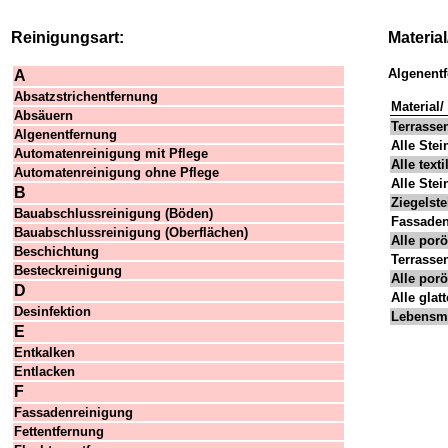
Reinigungsart:
Materia
Algenent
A
Absatzstrichentfernung
Material
Absäuern
Terrasse
Algenentfernung
Alle Stei
Automatenreinigung mit Pflege
Alle text
Automatenreinigung ohne Pflege
Alle Stei
B
Ziegelste
Bauabschlussreinigung (Böden)
Fassade
Bauabschlussreinigung (Oberflächen)
Alle porö
Beschichtung
Terrasse
Besteckreinigung
Alle porö
D
Alle glat
Desinfektion
Lebensmi
E
Entkalken
Entlacken
F
Fassadenreinigung
Fettentfernung